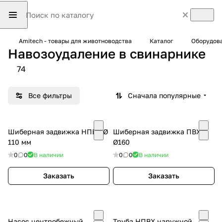
Amitech - товары для животноводства
Каталог
Оборудова
Навозоудаление в свинарнике
74
Все фильтры
Сначала популярные
Шиберная задвижка НПВХ Ø
Шиберная задвижка ПВХ
110 мм
Ø160
0
0
В наличии
0
0
В наличии
Заказать
Заказать
Насос центробежный
Труба НПВХ наружной