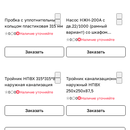
Пробка с уплотнительным
Насос НЖН-200А с
кольцом пластиковая 315 мм
дв.22/1000 (рамный
вариант) со шкафом
0
0
Наличие уточняйте
управления, с рукавом (Dy-
0
0
Наличие уточняйте
125,6м) ручной лебедкой.
Глубина погружения 3,5 м.
Заказать
Заказать
Тройник НПВХ 315*315*87,5
Тройник канализационный
наружная канализация
наружный НПВХ
250х250х87,5
0
0
Наличие уточняйте
0
0
Наличие уточняйте
Заказать
Заказать