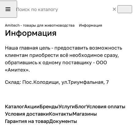
Amitech - товары для животноводства
Информация
Информация
Наша главная цель - предоставить возможность
клиентам приобрести всё необходимое сразу,
обратившись к одному поставщику - ООО
«Амитех».
Склад: Пос.Колодищи, ул.Триумфальная, 7
Каталог
Акции
Бренды
Услуги
Блог
Условия оплаты
Условия доставки
Контакты
Магазины
Гарантия на товар
Документы